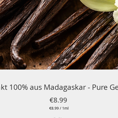
akt 100% aus Madagaskar - Pure Ge
Price
€8.99
€8.99
/
1ml
€8.99