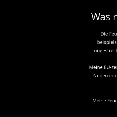
Was m
Die Feu
beispiel
ungestreck
Meine EU-zer
Neben ihre
Meine Feuc