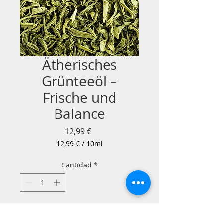
Ätherisches
Grünteeöl –
Frische und
Balance
Precio
12,99 €
12,99 €
/
10ml
12,99 €
por
Cantidad
*
10
Mililitro
Agregar al carrito