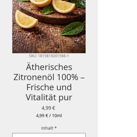
SKU: 1815819201566-1
Ätherisches
Zitronenöl 100% –
Frische und
Vitalität pur
Precio
4,99 €
4,99 €
/
10ml
4,99 €
por
Inhalt
*
10