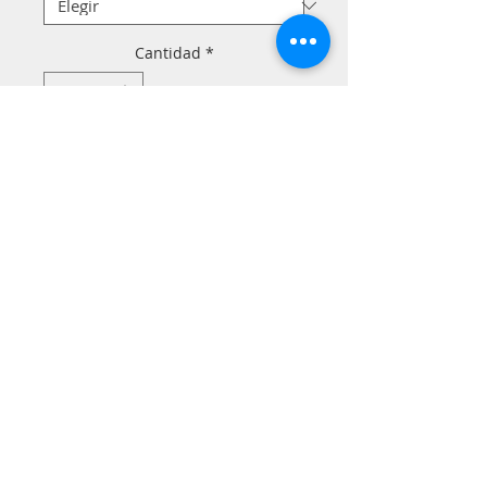
Mililitro
Cantidad
*
Agregar al carrito
Zitronenöl
Ätherisches Öl 100 % naturrein
Pflanzenteil: Schale
Botanischer Name: Citrus limon
Herkunftsland: Indien
Gewinnung: Pressung
Qualität: 100% naturreines,
© 2026 - Achim Janu, Kirchstraße 2, 89601
Schelklingen, Deutschland, Baden-
ätherisches Öl
Württemberg
Passt zu: Eukalyptusöl,
Fenchelöl, Lavendelöl, Meerkiefer,