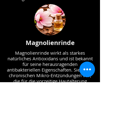
Magnolienrinde
Magnolienrinde wirkt als starkes
natürliches Antioxidans und ist bekannt
für seine herausragenden
antibakteriellen Eigenschaften. Sie beugt
chronischen Mikro-Entzündungen vor,
die für die vorzeitige Hautalterung
verantwortlich sind, und wirkt
porenverfeinernd.